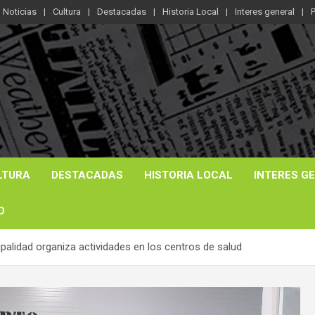
Noticias
Cultura
Destacadas
Historia Local
Interes general
P
LTURA
DESTACADAS
HISTORIA LOCAL
INTERES G
O
palidad organiza actividades en los centros de salud