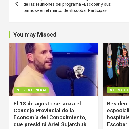
de
de las reuniones del programa «Escobar y sus
barrios» en el marco de «Escobar Participa»
entradas
You may Missed
INTERES GENERAL
INTERES G
El 18 de agosto se lanza el
Residenc
Consejo Provincial de la
especial
Economía del Conocimiento,
hospital
que presidirá Ariel Sujarchuk
Escobar