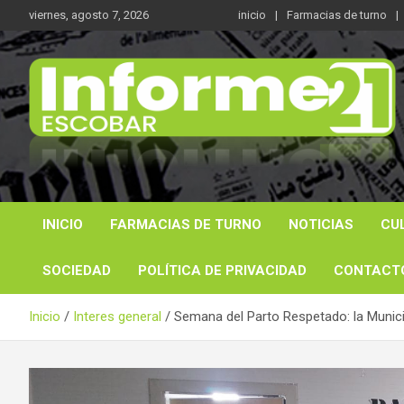
Saltar
viernes, agosto 7, 2026
inicio
Farmacias de turno
al
contenido
Noticas reales
Informe 21
INICIO
FARMACIAS DE TURNO
NOTICIAS
CU
SOCIEDAD
POLÍTICA DE PRIVACIDAD
CONTACT
Inicio
Interes general
Semana del Parto Respetado: la Munici