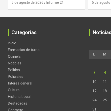
5 de agosto de 2026
Informe 21
5 de agosto
Categorias
Noticia
inicio
Farmacias de turno
L
M
Quiniela
Noticias
Politica
3
4
Policiales
10
11
Interes general
Cultura
17
18
Historia Local
24
25
Destacadas
31
Contacto