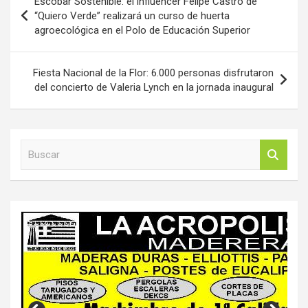
Escobar Sostenible: el influencer Felipe Castro de
de
“Quiero Verde” realizará un curso de huerta
agroecológica en el Polo de Educación Superior
entradas
Fiesta Nacional de la Flor: 6.000 personas disfrutaron
del concierto de Valeria Lynch en la jornada inaugural
B
u
s
c
a
r