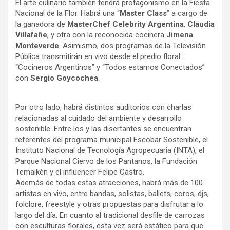
El arte culinario también tendrá protagonismo en la Fiesta
Nacional de la Flor. Habrá una “
Master Class
” a cargo de
la ganadora de
MasterChef Celebrity Argentina
,
Claudia
Villafañe
, y otra con la reconocida cocinera
Jimena
Monteverde
. Asimismo, dos programas de la Televisión
Pública transmitirán en vivo desde el predio floral:
“Cocineros Argentinos” y “Todos estamos Conectados”
con
Sergio Goycochea
.
Por otro lado, habrá distintos auditorios con charlas
relacionadas al cuidado del ambiente y desarrollo
sostenible. Entre los y las disertantes se encuentran
referentes del programa municipal Escobar Sostenible, el
Instituto Nacional de Tecnología Agropecuaria (INTA), el
Parque Nacional Ciervo de los Pantanos, la Fundación
Temaikèn y el influencer Felipe Castro.
Además de todas estas atracciones, habrá más de 100
artistas en vivo, entre bandas, solistas, ballets, coros, djs,
folclore, freestyle y otras propuestas para disfrutar a lo
largo del día. En cuanto al tradicional desfile de carrozas
con esculturas florales, esta vez será estático para que