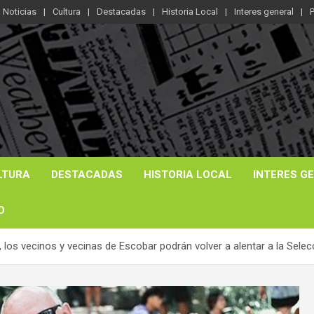
Noticias
Cultura
Destacadas
Historia Local
Interes general
P
LTURA
DESTACADAS
HISTORIA LOCAL
INTERES G
O
a, los vecinos y vecinas de Escobar podrán volver a alentar a la Sele