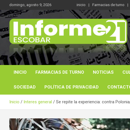
Saltar
domingo, agosto 9, 2026
inicio
Farmacias de turno
al
contenido
Noticas reales
Informe 21
INICIO
FARMACIAS DE TURNO
NOTICIAS
CU
SOCIEDAD
POLÍTICA DE PRIVACIDAD
CONTACT
Inicio
Interes general
Se repite la experiencia: contra Poloni