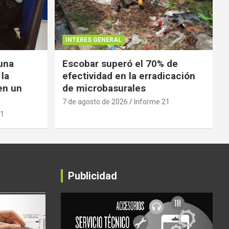
INTERES GENERAL
 una
Escobar superó el 70% de
 la
efectividad en la erradicación
en un
de microbasurales
7 de agosto de 2026
Informe 21
21
Publicidad