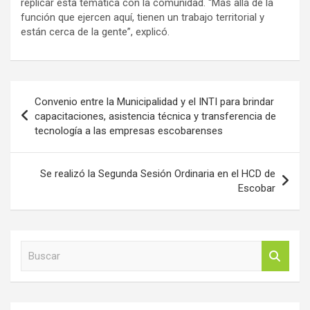
replicar esta temática con la comunidad. “Más allá de la
función que ejercen aquí, tienen un trabajo territorial y
están cerca de la gente”, explicó.
Navegación
Convenio entre la Municipalidad y el INTI para brindar
de
capacitaciones, asistencia técnica y transferencia de
tecnología a las empresas escobarenses
entradas
Se realizó la Segunda Sesión Ordinaria en el HCD de
Escobar
B
u
s
c
a