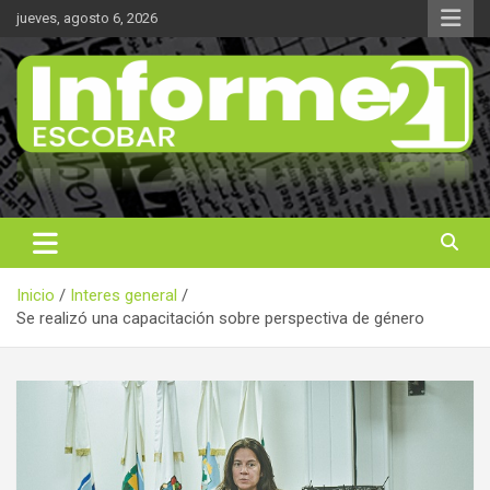
Saltar
jueves, agosto 6, 2026
al
contenido
Noticas reales
Informe 21
Inicio
Interes general
Se realizó una capacitación sobre perspectiva de género