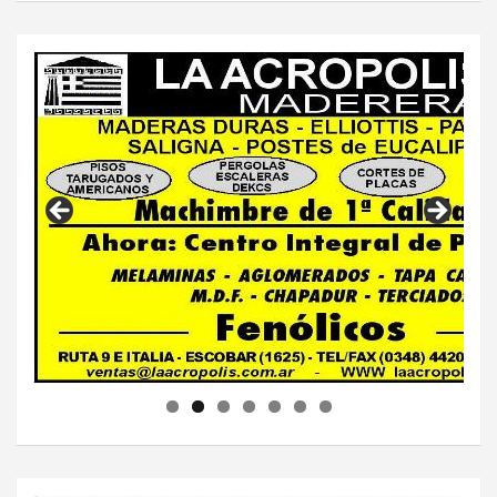
c
a
r