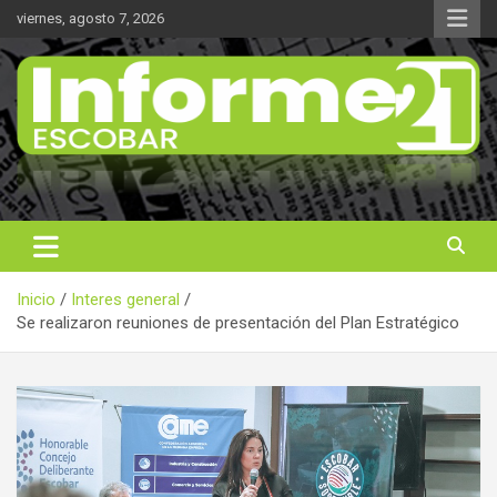
Saltar
viernes, agosto 7, 2026
al
contenido
Noticas reales
Informe 21
Inicio
Interes general
Se realizaron reuniones de presentación del Plan Estratégico