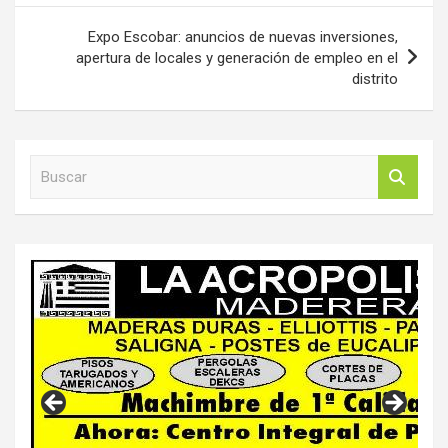
Expo Escobar: anuncios de nuevas inversiones,
apertura de locales y generación de empleo en el
distrito
B
u
s
c
a
r