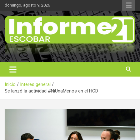
Saltar
domingo, agosto 9, 2026
al
contenido
Noticas reales
Informe 21
Inicio
Interes general
Se lanzó la actividad #NiUnaMenos en el HCD