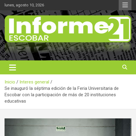
Saltar
lunes, agosto 10, 2026
al
contenido
Noticas reales
Informe 21
Inicio
Interes general
Se inauguró la séptima edición de la Feria Universitaria de
Escobar con la participación de más de 20 instituciones
educativas