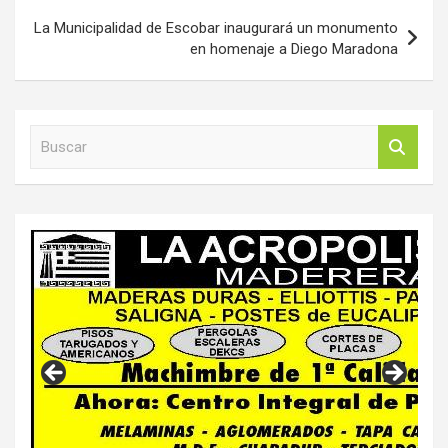
La Municipalidad de Escobar inaugurará un monumento
en homenaje a Diego Maradona
B
u
s
c
a
r