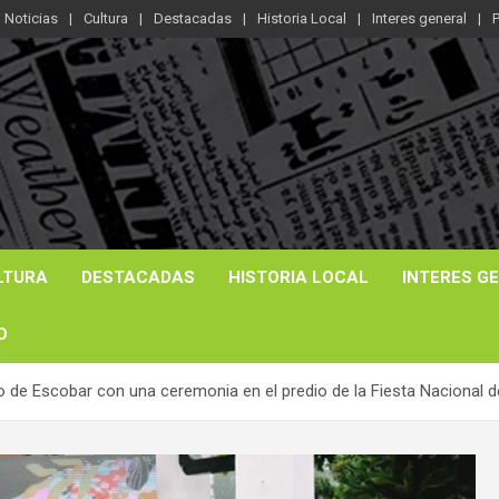
Noticias
Cultura
Destacadas
Historia Local
Interes general
P
LTURA
DESTACADAS
HISTORIA LOCAL
INTERES G
O
do de Escobar con una ceremonia en el predio de la Fiesta Nacional de