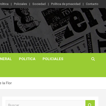
olitica
Policiales
Sociedad
Política de privacidad
Contacto
ENERAL
POLITICA
POLICIALES
 la Flor
B