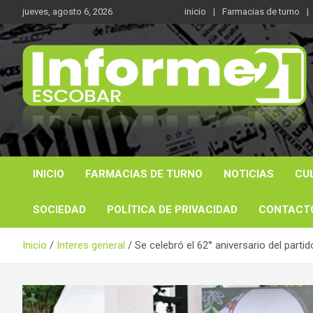
Saltar
jueves, agosto 6, 2026
inicio
Farmacias de turno
al
contenido
Noticas reales
Informe 21
INICIO
FARMACIAS DE TURNO
NOTICIAS
CU
SOCIEDAD
POLÍTICA DE PRIVACIDAD
CONTACT
Inicio
Interes general
Se celebró el 62° aniversario del parti