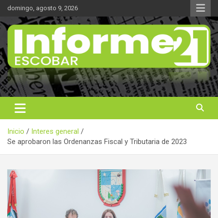
Saltar
domingo, agosto 9, 2026
al
contenido
Noticas reales
Informe 21
Inicio
Interes general
Se aprobaron las Ordenanzas Fiscal y Tributaria de 2023