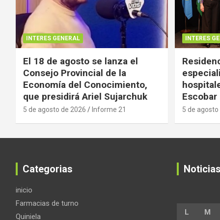
INTERES GENERAL
INTERES G
El 18 de agosto se lanza el
Residenc
Consejo Provincial de la
especial
Economía del Conocimiento,
hospital
que presidirá Ariel Sujarchuk
Escobar
5 de agosto de 2026
Informe 21
5 de agosto
Categorias
Noticia
inicio
Farmacias de turno
L
M
Quiniela