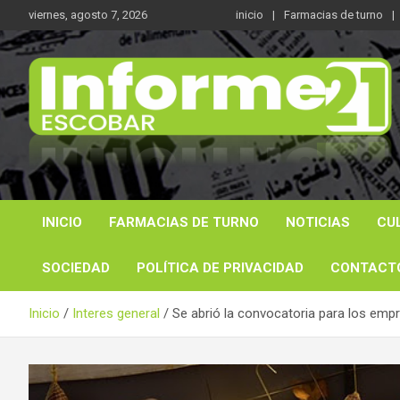
Saltar
viernes, agosto 7, 2026
inicio
Farmacias de turno
al
contenido
Noticas reales
Informe 21
INICIO
FARMACIAS DE TURNO
NOTICIAS
CU
SOCIEDAD
POLÍTICA DE PRIVACIDAD
CONTACT
Inicio
Interes general
Se abrió la convocatoria para los empr