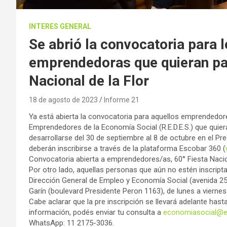
INTERES GENERAL
Se abrió la convocatoria para
emprendedoras que quieran part
Nacional de la Flor
18 de agosto de 2023
Informe 21
Ya está abierta la convocatoria para aquellos emprendedor
Emprendedores de la Economía Social (R.E.D.E.S.) que quieran
desarrollarse del 30 de septiembre al 8 de octubre en el Pr
deberán inscribirse a través de la plataforma Escobar 360 (
Convocatoria abierta a emprendedores/as, 60° Fiesta Nacion
Por otro lado, aquellas personas que aún no estén inscripta
Dirección General de Empleo y Economía Social (avenida 25
Garín (boulevard Presidente Peron 1163), de lunes a viernes
Cabe aclarar que la pre inscripción se llevará adelante hast
información, podés enviar tu consulta a
economiasocial@e
WhatsApp: 11 2175-3036.