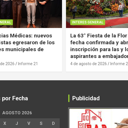
ENERAL
INTERES GENERAL
ias Médicas: nuevos
La 63° Fiesta de la Flor
istas egresaron de los
fecha confirmada y abr
es municipales de
inscripción para las y l
aspirantes a embajado
 de 2026
Informe 21
4 de agosto de 2026
Informe 
s por Fecha
Publicidad
AGOSTO 2026
X
J
V
S
D