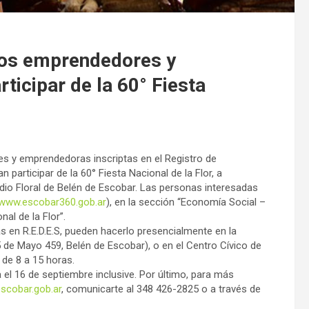
 los emprendedores y
icipar de la 60° Fiesta
es y emprendedoras inscriptas en el Registro de
 participar de la 60° Fiesta Nacional de la Flor, a
edio Floral de Belén de Escobar. Las personas interesadas
www.escobar360.gob.ar
), en la sección “Economía Social –
al de la Flor”.
s en R.E.D.E.S, pueden hacerlo presencialmente en la
 de Mayo 459, Belén de Escobar), o en el Centro Cívico de
 de 8 a 15 horas.
a el 16 de septiembre inclusive. Por último, para más
scobar.gob.ar
, comunicarte al 348 426-2825 o a través de