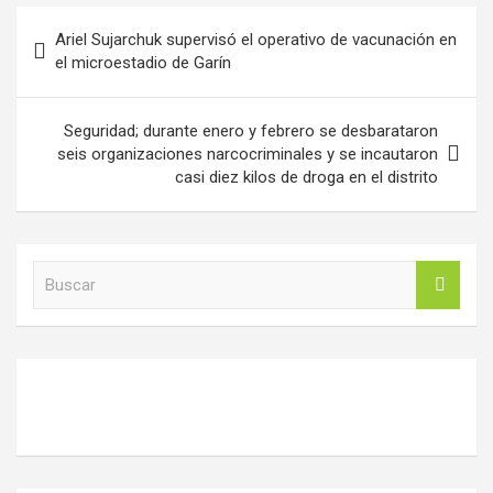
Navegación
Ariel Sujarchuk supervisó el operativo de vacunación en
de
el microestadio de Garín
entradas
Seguridad; durante enero y febrero se desbarataron
seis organizaciones narcocriminales y se incautaron
casi diez kilos de droga en el distrito
B
u
s
c
a
r