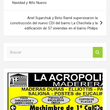
Navidad y Año Nuevo
entradas
Ariel Sujarchuk y Beto Ramil supervisaron la
construcción del nuevo CDI del barrio La Chechela y la
edificación de 57 viviendas en el barrio Philips
B
u
s
c
a
r