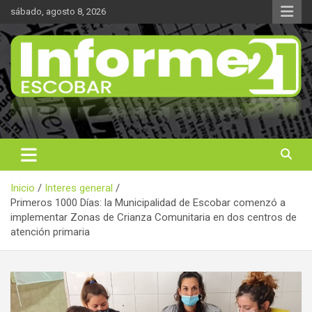
Saltar
sábado, agosto 8, 2026
al
contenido
Noticas reales
Informe 21
Inicio
Interes general
Primeros 1000 Días: la Municipalidad de Escobar comenzó a
implementar Zonas de Crianza Comunitaria en dos centros de
atención primaria