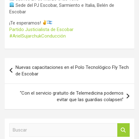
Sede del PJ Escobar, Sarmiento e Italia, Belén de
Escobar
¡Te esperamos!
Partido Justicialista de Escobar
#ArielSujarchukConducción
Navegación
Nuevas capacitaciones en el Polo Tecnológico Fly Tech
de
de Escobar
entradas
“Con el servicio gratuito de Telemedicina podemos
evitar que las guardias colapsen”
B
u