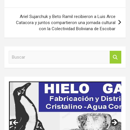
Ariel Sujarchuk y Beto Ramil recibieron a Luis Arce
Catacora y juntos compartieron una jornada cultural
con la Colectividad Boliviana de Escobar
B
u
s
c
a
r