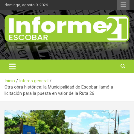
Saltar
domingo, agosto 9, 2026
al
contenido
Noticas reales
Informe 21
Inicio
Interes general
Otra obra histórica: la Municipalidad de Escobar llamó a
licitación para la puesta en valor de la Ruta 26