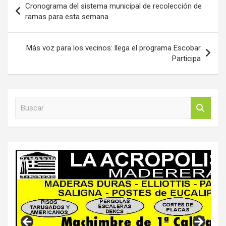
Cronograma del sistema municipal de recolección de
de
ramas para esta semana
entradas
Más voz para los vecinos: llega el programa Escobar
Participa
B
u
s
c
a
r