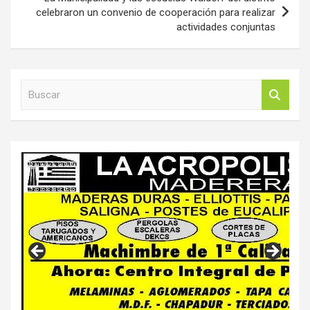
celebraron un convenio de cooperación para realizar
actividades conjuntas
B
u
s
c
a
r