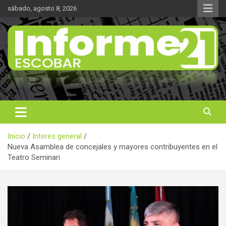
Saltar
sábado, agosto 8, 2026
al
contenido
Noticas reales
Informe 21
Inicio
Interes general
Nueva Asamblea de concejales y mayores contribuyentes en el
Teatro Seminari