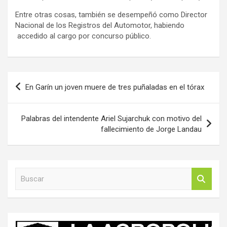
Entre otras cosas, también se desempeñó como Director
Nacional de los Registros del Automotor, habiendo
accedido al cargo por concurso público.
Navegación
En Garín un joven muere de tres puñaladas en el tórax
de
entradas
Palabras del intendente Ariel Sujarchuk con motivo del
fallecimiento de Jorge Landau
B
u
s
c
a
r