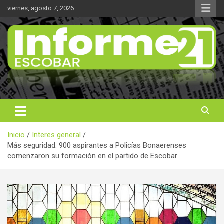
Saltar
viernes, agosto 7, 2026
al
contenido
Noticas reales
Informe 21
Inicio
Interes general
Más seguridad: 900 aspirantes a Policías Bonaerenses
comenzaron su formación en el partido de Escobar