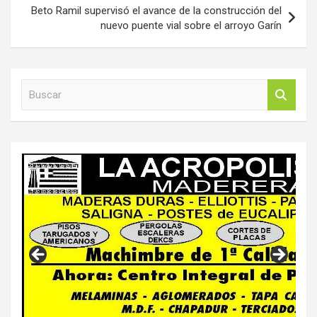
Beto Ramil supervisó el avance de la construcción del
nuevo puente vial sobre el arroyo Garín
B
u
s
c
a
r