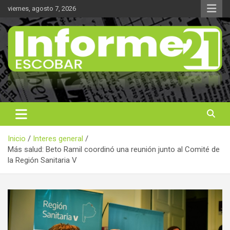
Saltar
viernes, agosto 7, 2026
al
contenido
Noticas reales
Informe 21
Inicio
Interes general
Más salud: Beto Ramil coordinó una reunión junto al Comité de
la Región Sanitaria V