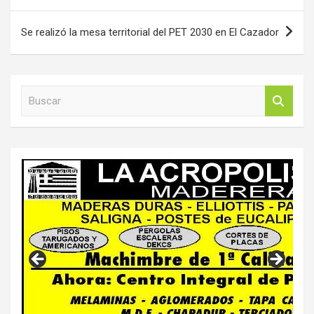
entradas
Se realizó la mesa territorial del PET 2030 en El Cazador
B
u
s
c
a
r