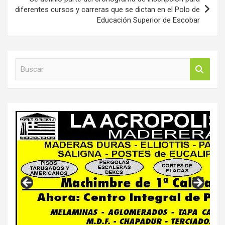
diferentes cursos y carreras que se dictan en el Polo de
Educación Superior de Escobar
B
u
s
c
a
r