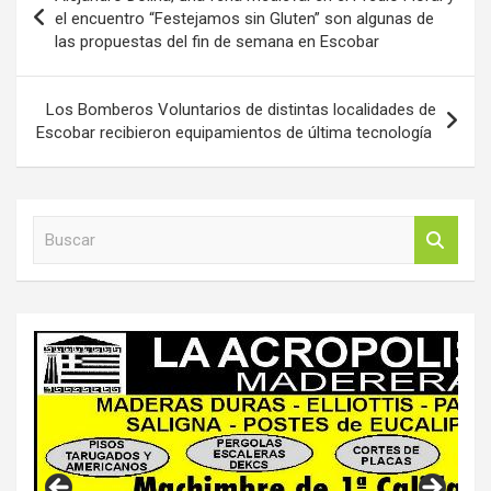
de
el encuentro “Festejamos sin Gluten” son algunas de
las propuestas del fin de semana en Escobar
entradas
Los Bomberos Voluntarios de distintas localidades de
Escobar recibieron equipamientos de última tecnología
B
u
s
c
a
r