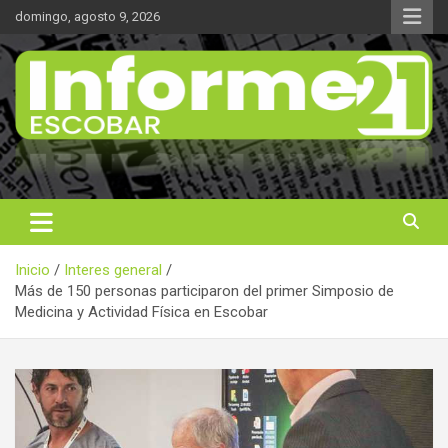
Saltar
domingo, agosto 9, 2026
al
contenido
Noticas reales
Informe 21
Inicio
Interes general
Más de 150 personas participaron del primer Simposio de
Medicina y Actividad Física en Escobar