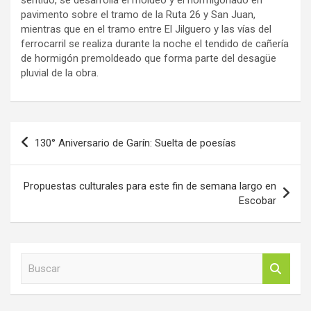
pavimento sobre el tramo de la Ruta 26 y San Juan,
mientras que en el tramo entre El Jilguero y las vías del
ferrocarril se realiza durante la noche el tendido de cañería
de hormigón premoldeado que forma parte del desagüe
pluvial de la obra.
Navegación
130° Aniversario de Garín: Suelta de poesías
de
entradas
Propuestas culturales para este fin de semana largo en
Escobar
B
u
s
c