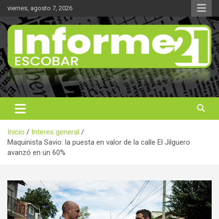
Saltar
viernes, agosto 7, 2026
al
contenido
Noticas reales
Informe 21
Inicio
Interes general
Maquinista Savio: la puesta en valor de la calle El Jilguero
avanzó en un 60%