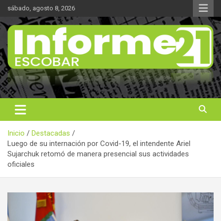
Saltar
sábado, agosto 8, 2026
al
contenido
Noticas reales
Informe 21
Inicio
Destacadas
Luego de su internación por Covid-19, el intendente Ariel
Sujarchuk retomó de manera presencial sus actividades
oficiales