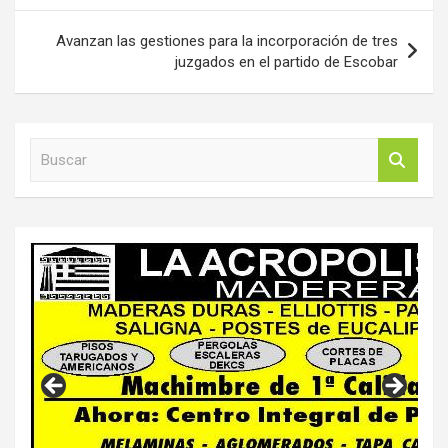
Avanzan las gestiones para la incorporación de tres
juzgados en el partido de Escobar
B
u
s
c
a
r