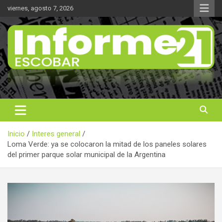
Saltar
viernes, agosto 7, 2026
al
contenido
Noticas reales
Informe 21
Inicio
Interes general
Loma Verde: ya se colocaron la mitad de los paneles solares
del primer parque solar municipal de la Argentina