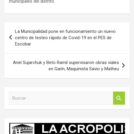
municipales del distrito.
Navegación
La Municipalidad pone en funcionamiento un nuevo
de
centro de testeo rápido de Covid-19 en el PES de
Escobar
entradas
Ariel Sujarchuk y Beto Ramil supervisaron obras viales
en Garín, Maquinista Savio y Matheu
B
u
s
c
a
r