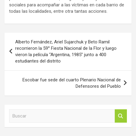
sociales para acompañar a las víctimas en cada barrio de
todas las localidades, entre otra tantas acciones.
Navegación
Alberto Fernández, Ariel Sujarchuk y Beto Ramil
de
recorrieron la 59° Fiesta Nacional de la Flor y luego
vieron la película “Argentina, 1985” junto a 400
entradas
estudiantes del distrito
Escobar fue sede del cuarto Plenario Nacional de
Defensores del Pueblo
B
u
s
c