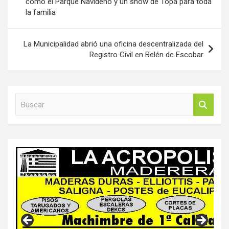
como el Parque Navideño y un show de Topa para toda
entradas
la familia
La Municipalidad abrió una oficina descentralizada del
Registro Civil en Belén de Escobar
B
u
s
c
a
r