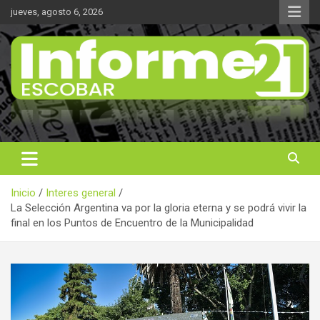
Saltar
jueves, agosto 6, 2026
al
contenido
Noticas reales
Informe 21
Inicio
Interes general
La Selección Argentina va por la gloria eterna y se podrá vivir la
final en los Puntos de Encuentro de la Municipalidad