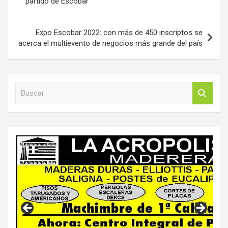
partido de Escobar
entradas
Expo Escobar 2022: con más de 450 inscriptos se
acerca el multievento de negocios más grande del país
B
u
s
c
a
r