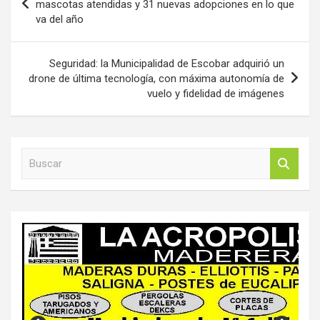
de
mascotas atendidas y 31 nuevas adopciones en lo que
va del año
entradas
Seguridad: la Municipalidad de Escobar adquirió un
drone de última tecnología, con máxima autonomía de
vuelo y fidelidad de imágenes
B
u
s
c
a
r