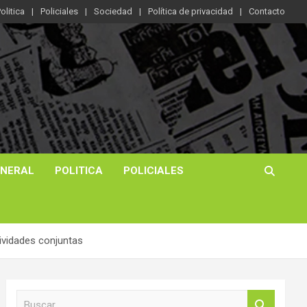
olitica
Policiales
Sociedad
Política de privacidad
Contacto
ENERAL
POLITICA
POLICIALES
tividades conjuntas
B