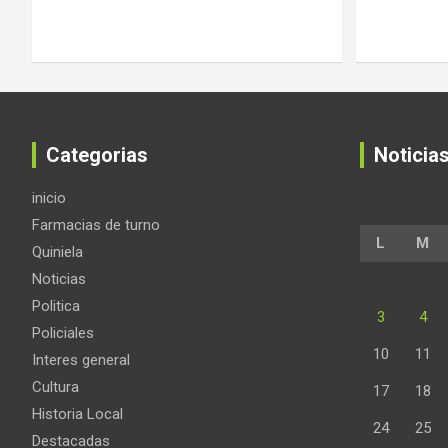
Categorias
Noticia
inicio
Farmacias de turno
L
M
Quiniela
Noticias
Politica
3
4
Policiales
10
11
Interes general
Cultura
17
18
Historia Local
24
25
Destacadas