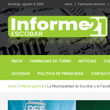
Saltar
domingo, agosto 9, 2026
inicio
Farmacias de turno
al
contenido
Noticas reales
Informe 21
INICIO
FARMACIAS DE TURNO
NOTICIAS
CU
SOCIEDAD
POLÍTICA DE PRIVACIDAD
CONTACT
Inicio
Interes general
La Municipalidad de Escobar y la Facul