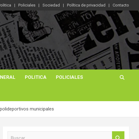
olitica
Policiales
Sociedad
Política de privacidad
Contacto
ENERAL
POLITICA
POLICIALES
 polideportivos municipales
B