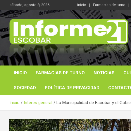
Saltar
sábado, agosto 8, 2026
inicio
Farmacias de turno
al
contenido
Noticas reales
Informe 21
INICIO
FARMACIAS DE TURNO
NOTICIAS
CU
SOCIEDAD
POLÍTICA DE PRIVACIDAD
CONTACT
Inicio
Interes general
La Municipalidad de Escobar y el Gobie