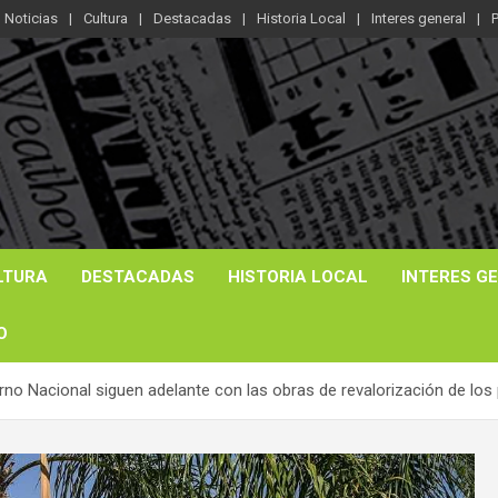
Noticias
Cultura
Destacadas
Historia Local
Interes general
P
LTURA
DESTACADAS
HISTORIA LOCAL
INTERES G
O
rno Nacional siguen adelante con las obras de revalorización de los