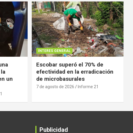
INTERES GENERAL
 una
Escobar superó el 70% de
 la
efectividad en la erradicación
en un
de microbasurales
7 de agosto de 2026
Informe 21
21
Publicidad