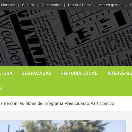
Noticias
Cultura
Destacadas
Historia Local
Interes general
P
LTURA
DESTACADAS
HISTORIA LOCAL
INTERES G
O
lante con las obras del programa Presupuesto Participativo