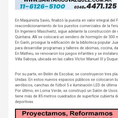
En Maquinista Savio, finalizó la puesta en valor integral del 
reacondicionamiento de los puestos comerciales de la feria
En Ingeniero Maschwitz, sigue adelante la construcción de 
Quintana. Allí se colocará un sendero de hormigón de 300 m
En Garín, prosigue la edificación de la biblioteca popular J
para desarrollar programas y talleres de idiomas, cocina, dan
En Matheu, se renovaron los juegos infantiles y se instalaro
Villa Saboya, ubicada en las calles Víctor Manuel III y Duqu
Por su parte, en Belén de Escobar, se construyeron tres pl
Unidas. En estos nuevos espacios públicos se colocaron b
aeróbicos, canchas de fútbol 5 e iluminación LED de última
Por último, en Loma Verde, se construyó un Salón de Usos Mú
tiene más de 85 metros cuadrados de superficie cubierta d
deportivas.