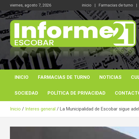
Saltar
viernes, agosto 7, 2026
inicio
Farmacias de turno
al
contenido
Noticas reales
Informe 21
INICIO
FARMACIAS DE TURNO
NOTICIAS
CU
SOCIEDAD
POLÍTICA DE PRIVACIDAD
CONTACT
Inicio
Interes general
La Municipalidad de Escobar sigue ade