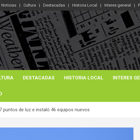
Noticias
Cultura
Destacadas
Historia Local
Interes general
P
LTURA
DESTACADAS
HISTORIA LOCAL
INTERES G
O
7 puntos de luz e instaló 46 equipos nuevos