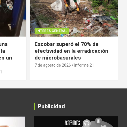
INTERES GENERAL
 una
Escobar superó el 70% de
 la
efectividad en la erradicación
en un
de microbasurales
7 de agosto de 2026
Informe 21
21
Publicidad