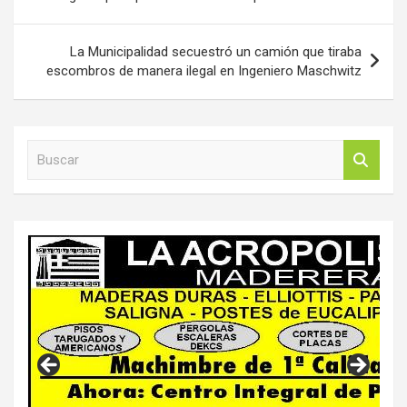
entradas
La Municipalidad secuestró un camión que tiraba
escombros de manera ilegal en Ingeniero Maschwitz
B
u
s
c
a
r