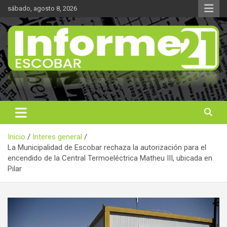
Saltar
sábado, agosto 8, 2026
al
contenido
Noticas reales
Informe 21
Inicio
Interes general
La Municipalidad de Escobar rechaza la autorización para el
encendido de la Central Termoeléctrica Matheu III, ubicada en
Pilar