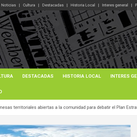
Noticias
Cultura
Destacadas
Historia Local
Interes general
P
LTURA
DESTACADAS
HISTORIA LOCAL
INTERES G
O
esas territoriales abiertas a la comunidad para debatir el Plan Estra