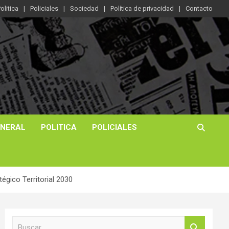
olitica
Policiales
Sociedad
Política de privacidad
Contacto
ENERAL
POLITICA
POLICIALES
tégico Territorial 2030
B