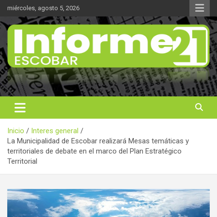
Saltar
miércoles, agosto 5, 2026
al
contenido
Noticas reales
Informe 21
Inicio
Interes general
La Municipalidad de Escobar realizará Mesas temáticas y
territoriales de debate en el marco del Plan Estratégico
Territorial