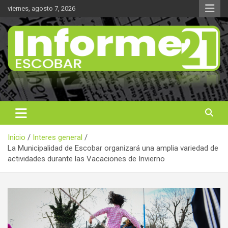
Saltar
viernes, agosto 7, 2026
al
contenido
Noticas reales
Informe 21
Inicio
Interes general
La Municipalidad de Escobar organizará una amplia variedad de
actividades durante las Vacaciones de Invierno