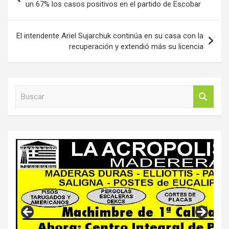
de
un 67% los casos positivos en el partido de Escobar
entradas
El intendente Ariel Sujarchuk continúa en su casa con la
recuperación y extendió más su licencia
B
u
s
c
a
r