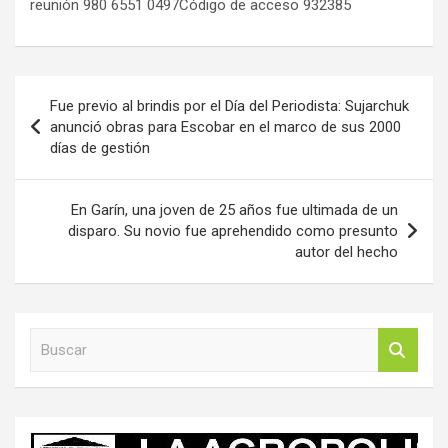
reunión 980 6551 0497Código de acceso 932385
Navegación
Fue previo al brindis por el Día del Periodista: Sujarchuk
de
anunció obras para Escobar en el marco de sus 2000
días de gestión
entradas
En Garín, una joven de 25 años fue ultimada de un
disparo. Su novio fue aprehendido como presunto
autor del hecho
B
u
s
c
a
r