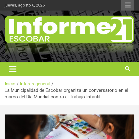
Saltar
jueves, agosto 6, 2026
al
contenido
Noticas reales
Informe 21
Inicio
Interes general
La Municipalidad de Escobar organiza un conversatorio en el
marco del Día Mundial contra el Trabajo Infantil