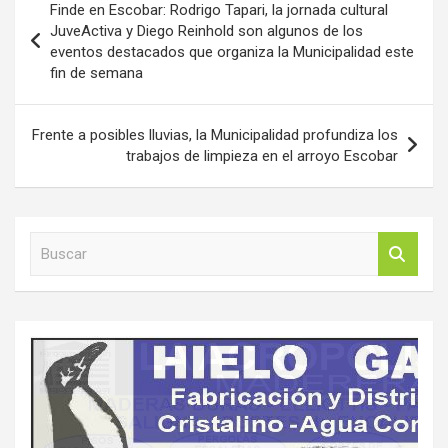
Finde en Escobar: Rodrigo Tapari, la jornada cultural
de
JuveActiva y Diego Reinhold son algunos de los
eventos destacados que organiza la Municipalidad este
entradas
fin de semana
Frente a posibles lluvias, la Municipalidad profundiza los
trabajos de limpieza en el arroyo Escobar
B
u
s
c
a
r