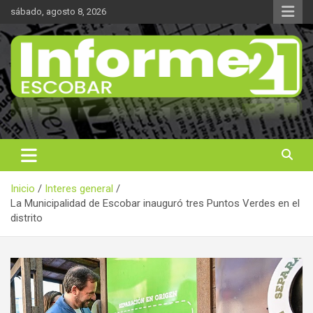
Saltar
sábado, agosto 8, 2026
al
contenido
Noticas reales
Informe 21
Inicio
Interes general
La Municipalidad de Escobar inauguró tres Puntos Verdes en el
distrito