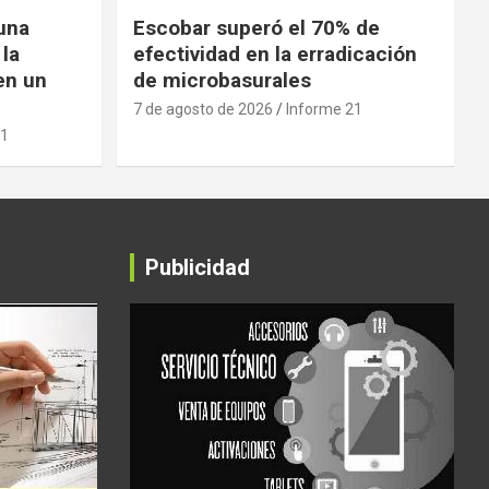
 una
Escobar superó el 70% de
 la
efectividad en la erradicación
en un
de microbasurales
7 de agosto de 2026
Informe 21
21
Publicidad