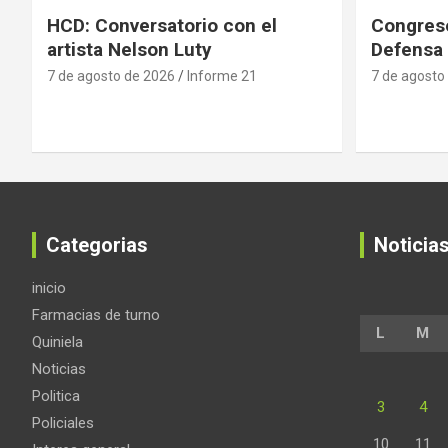
HCD: Conversatorio con el
Congreso
artista Nelson Luty
Defensa 
7 de agosto de 2026
Informe 21
7 de agosto
Categorias
Noticia
inicio
Farmacias de turno
L
M
Quiniela
Noticias
Politica
3
4
Policiales
10
11