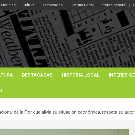
Noticias
Cultura
Destacadas
Historia Local
Interes general
P
LTURA
DESTACADAS
HISTORIA LOCAL
INTERES G
O
ional de la Flor que alivia su situación económica, respeta su auton