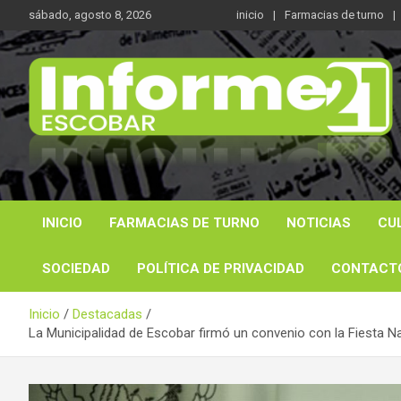
Saltar
sábado, agosto 8, 2026
inicio
Farmacias de turno
al
contenido
Noticas reales
Informe 21
INICIO
FARMACIAS DE TURNO
NOTICIAS
CU
SOCIEDAD
POLÍTICA DE PRIVACIDAD
CONTACT
Inicio
Destacadas
La Municipalidad de Escobar firmó un convenio con la Fiesta Nac