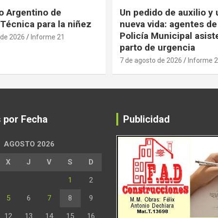
 Argentino de
Un pedido de auxilio y
Técnica para la niñez
nueva vida: agentes de
Policía Municipal asist
 de 2026
Informe 21
parto de urgencia
7 de agosto de 2026
Informe 
s por Fecha
Publicidad
AGOSTO 2026
X
J
V
S
D
1
2
5
6
7
8
9
12
13
14
15
16