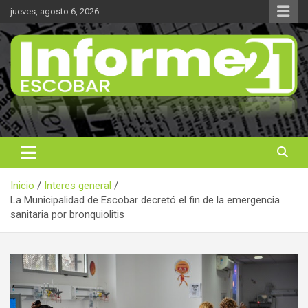
Saltar
jueves, agosto 6, 2026
al
contenido
Noticas reales
Informe 21
Inicio
Interes general
La Municipalidad de Escobar decretó el fin de la emergencia
sanitaria por bronquiolitis