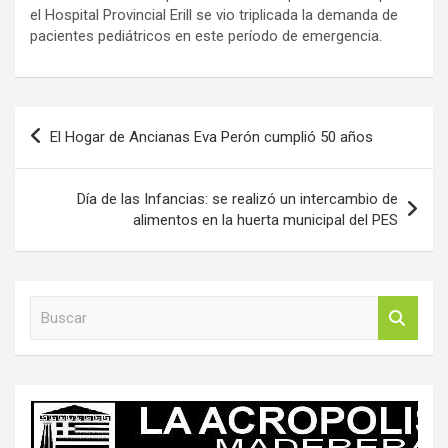
el Hospital Provincial Erill se vio triplicada la demanda de
pacientes pediátricos en este período de emergencia.
Navegación
El Hogar de Ancianas Eva Perón cumplió 50 años
de
entradas
Día de las Infancias: se realizó un intercambio de
alimentos en la huerta municipal del PES
B
u
s
c
a
r