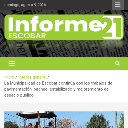
Saltar
domingo, agosto 9, 2026
al
contenido
Noticas reales
Informe 21
Inicio
Interes general
La Municipalidad de Escobar continúa con los trabajos de
pavimentación, bacheo, estabilizado y mejoramiento del
espacio público