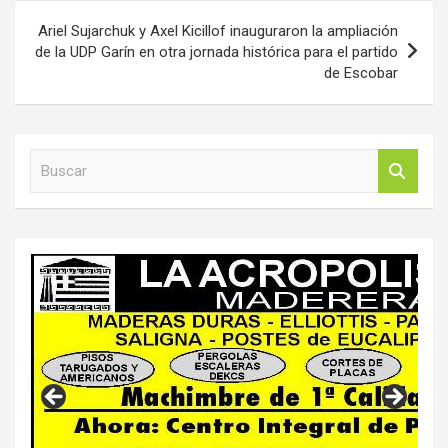
Ariel Sujarchuk y Axel Kicillof inauguraron la ampliación
de la UDP Garín en otra jornada histórica para el partido
de Escobar
B
u
s
c
a
r