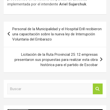
implementada por el intendente
Ariel Sujarchuk
.
Navegación
Personal de la Municipalidad y el Hospital Erill recibieron
de
una capacitación sobre la nueva ley de Interrupción
Voluntaria del Embarazo
entradas
Licitación de la Ruta Provincial 25: 12 empresas
presentaron sus propuestas para realizar esta obra
histórica para el partido de Escobar
B
u
s
c
a