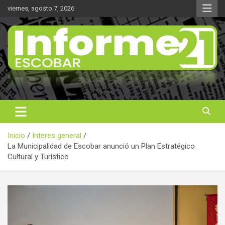
Saltar
viernes, agosto 7, 2026
al
contenido
Noticas reales
Informe 21
Inicio
Interes general
La Municipalidad de Escobar anunció un Plan Estratégico
Cultural y Turístico