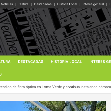
Noticias
Cultura
Destacadas
Historia Local
Interes general
P
LTURA
DESTACADAS
HISTORIA LOCAL
INTERES G
O
 tendido de fibra óptica en Loma Verde y continúa instalando cámar