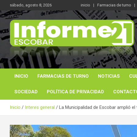
Saltar
sábado, agosto 8, 2026
inicio
Farmacias de turno
al
contenido
Noticas reales
Informe 21
INICIO
FARMACIAS DE TURNO
NOTICIAS
CU
SOCIEDAD
POLÍTICA DE PRIVACIDAD
CONTACT
Inicio
Interes general
La Municipalidad de Escobar amplió el