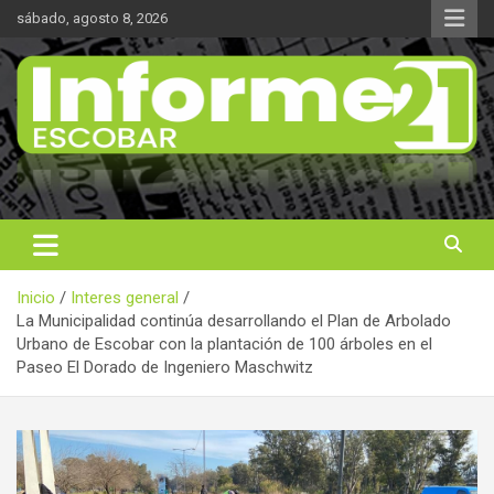
Saltar
sábado, agosto 8, 2026
al
contenido
Noticas reales
Informe 21
Inicio
Interes general
La Municipalidad continúa desarrollando el Plan de Arbolado
Urbano de Escobar con la plantación de 100 árboles en el
Paseo El Dorado de Ingeniero Maschwitz