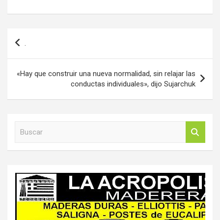
Navegación
.
de
entradas
«Hay que construir una nueva normalidad, sin relajar las
conductas individuales», dijo Sujarchuk
B
u
s
c
a
r