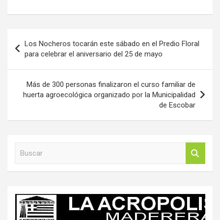
Navegación
Los Nocheros tocarán este sábado en el Predio Floral
de
para celebrar el aniversario del 25 de mayo
entradas
Más de 300 personas finalizaron el curso familiar de
huerta agroecológica organizado por la Municipalidad
de Escobar
B
u
s
c
a
r