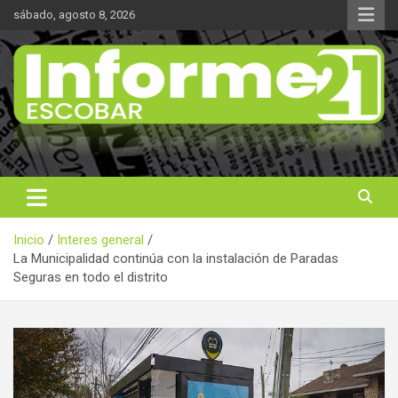
Saltar
sábado, agosto 8, 2026
al
contenido
Noticas reales
Informe 21
Inicio
Interes general
La Municipalidad continúa con la instalación de Paradas
Seguras en todo el distrito