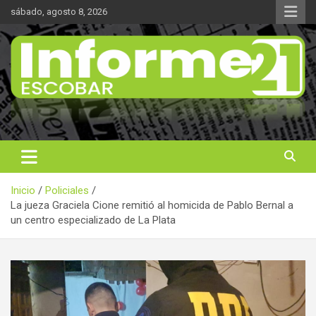
Saltar
sábado, agosto 8, 2026
al
contenido
Noticas reales
Informe 21
Inicio
Policiales
La jueza Graciela Cione remitió al homicida de Pablo Bernal a
un centro especializado de La Plata