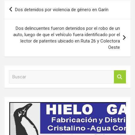
Navegación
Dos detenidos por violencia de género en Garín
de
entradas
Dos delincuentes fueron detenidos por el robo de un
auto, luego de que el vehículo fuera identificado por el
lector de patentes ubicado en Ruta 26 y Colectora
Oeste
B
u
s
c
a
r