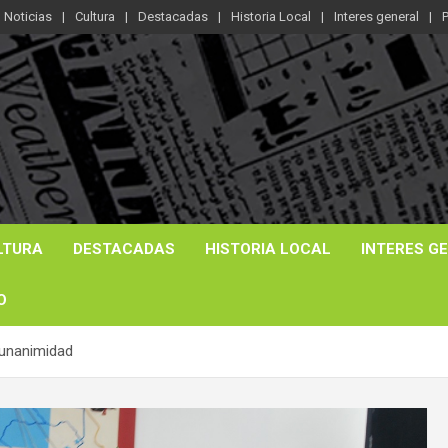
Noticias
Cultura
Destacadas
Historia Local
Interes general
P
LTURA
DESTACADAS
HISTORIA LOCAL
INTERES G
O
 unanimidad