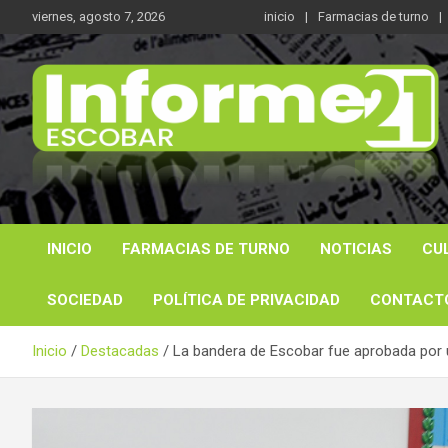
Saltar
viernes, agosto 7, 2026
inicio
Farmacias de turno
al
contenido
Noticas reales
Informe 21
INICIO
FARMACIAS DE TURNO
NOTICIAS
CU
SOCIEDAD
POLÍTICA DE PRIVACIDAD
CONTACT
Inicio
Destacadas
La bandera de Escobar fue aprobada por