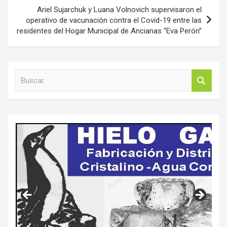
Ariel Sujarchuk y Luana Volnovich supervisaron el
operativo de vacunación contra el Covid-19 entre las
residentes del Hogar Municipal de Ancianas “Eva Perón”
B
u
s
c
a
r