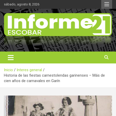
Saltar
sábado, agosto 8, 2026
al
contenido
Noticas reales
Informe 21
Inicio
Interes general
Historia de las fiestas carnestolendas garinenses – Más de
cien años de carnavales en Garín